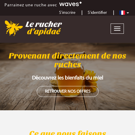
Parrainez une ruche avec
S'inscrire
S'identifier
Toggle
navigatio
Provenant directement de nos
ruches
Découvrez les bienfaits du miel
RETROUVER NOS OFFRES
Ce que nous faisons